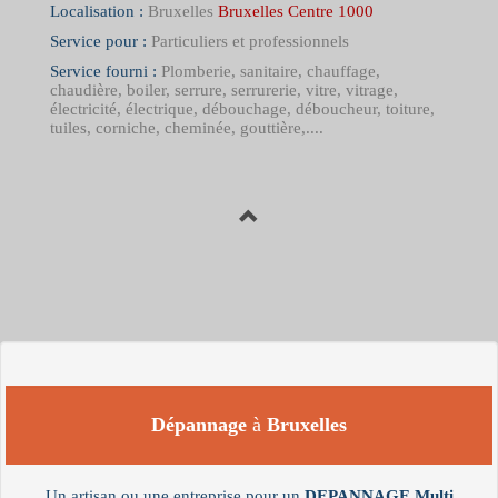
Localisation :
Bruxelles
Bruxelles Centre 1000
Service pour :
Particuliers et professionnels
Service fourni :
Plomberie, sanitaire, chauffage,
chaudière, boiler, serrure, serrurerie, vitre, vitrage,
électricité, électrique, débouchage, déboucheur, toiture,
tuiles, corniche, cheminée, gouttière,....
Dépannage
à
Bruxelles
Un artisan ou une entreprise pour un
DEPANNAGE
Multi