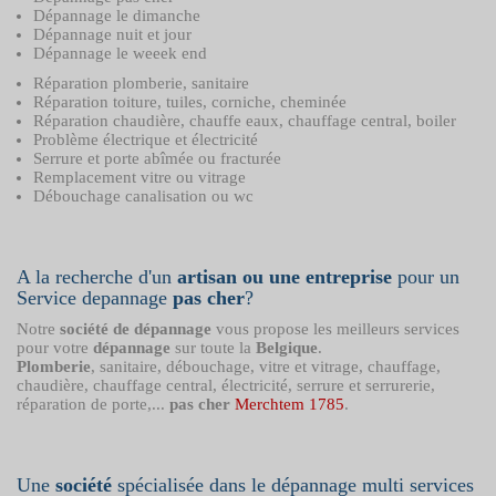
Dépannage le dimanche
Dépannage nuit et jour
Dépannage le weeek end
Réparation plomberie, sanitaire
Réparation toiture, tuiles, corniche, cheminée
Réparation chaudière, chauffe eaux, chauffage central, boiler
Problème électrique et électricité
Serrure et porte abîmée ou fracturée
Remplacement vitre ou vitrage
Débouchage canalisation ou wc
A la recherche d'un
artisan ou une entreprise
pour un
Service depannage
pas cher
?
Notre
société de dépannage
vous propose les meilleurs services
pour votre
dépannage
sur toute la
Belgique
.
Plomberie
, sanitaire, débouchage, vitre et vitrage, chauffage,
chaudière, chauffage central, électricité, serrure et serrurerie,
réparation de porte,...
pas cher
Merchtem 1785
.
Une
société
spécialisée dans le dépannage multi services