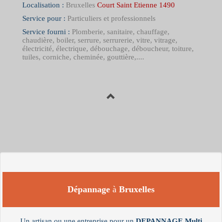
Localisation :
Bruxelles
Court Saint Etienne 1490
Service pour :
Particuliers et professionnels
Service fourni :
Plomberie, sanitaire, chauffage,
chaudière, boiler, serrure, serrurerie, vitre, vitrage,
électricité, électrique, débouchage, déboucheur, toiture,
tuiles, corniche, cheminée, gouttière,....
Dépannage
à
Bruxelles
Un artisan ou une entreprise pour un
DEPANNAGE
Multi