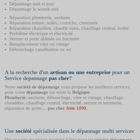
Dépannage nuit et jour
Dépannage le weeek end
Réparation plomberie, sanitaire
Réparation toiture, tuiles, corniche, cheminée
Réparation chaudière, chauffe eaux, chauffage central, boiler
Problème électrique et électricité
Serrure et porte abîmée ou fracturée
Remplacement vitre ou vitrage
Débouchage canalisation ou wc
A la recherche d'un
artisan ou une entreprise
pour un
Service depannage
pas cher
?
Notre
société de dépannage
vous propose les meilleurs services
pour votre
dépannage
sur toute la
Belgique
.
Plomberie
, sanitaire, débouchage, vitre et vitrage, chauffage,
chaudière, chauffage central, électricité, serrure et serrurerie,
réparation de porte,...
pas cher
Jette 1090
.
Une
société
spécialisée dans le dépannage multi services
Des experts du réseau Assitant 4 You pour un
service depannage