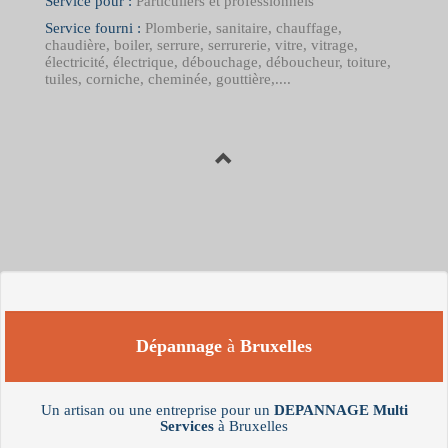
Service pour :
Particuliers et professionnels
Service fourni :
Plomberie, sanitaire, chauffage,
chaudière, boiler, serrure, serrurerie, vitre, vitrage,
électricité, électrique, débouchage, déboucheur, toiture,
tuiles, corniche, cheminée, gouttière,....
Dépannage
à
Bruxelles
Un artisan ou une entreprise pour un
DEPANNAGE
Multi
Services
à Bruxelles